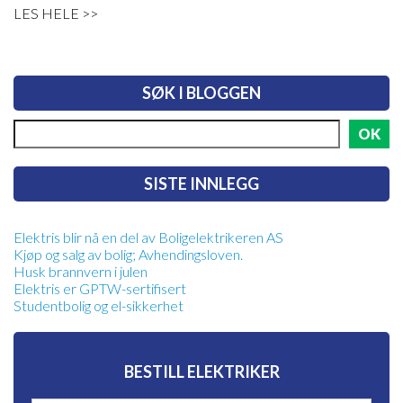
LES HELE >>
SØK I BLOGGEN
SISTE INNLEGG
Elektris blir nå en del av Boligelektrikeren AS
Kjøp og salg av bolig; Avhendingsloven.
Husk brannvern i julen
Elektris er GPTW-sertifisert
Studentbolig og el-sikkerhet
BESTILL ELEKTRIKER