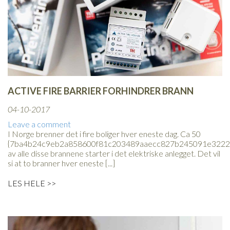
ACTIVE FIRE BARRIER FORHINDRER BRANN
04-10-2017
Leave a comment
I Norge brenner det i fire boliger hver eneste dag. Ca 50
{7ba4b24c9eb2a858600f81c203489aaecc827b245091e3222
av alle disse brannene starter i det elektriske anlegget. Det vil
si at to branner hver eneste [...]
LES HELE >>