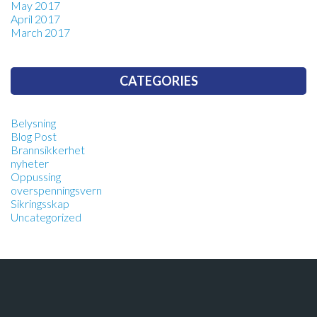
May 2017
April 2017
March 2017
CATEGORIES
Belysning
Blog Post
Brannsikkerhet
nyheter
Oppussing
overspenningsvern
Sikringsskap
Uncategorized