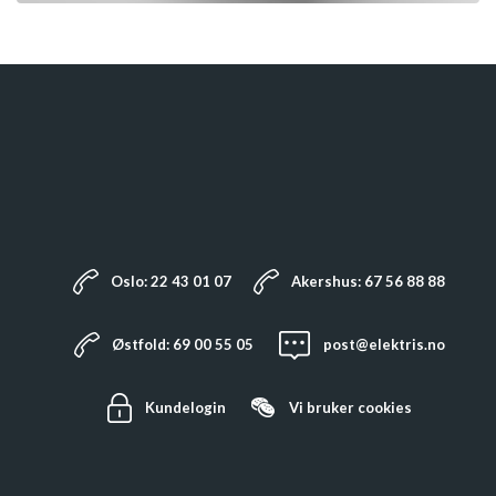
Oslo: 22 43 01 07
Akershus: 67 56 88 88
Østfold: 69 00 55 05
post@elektris.no
Kundelogin
Vi bruker
cookies