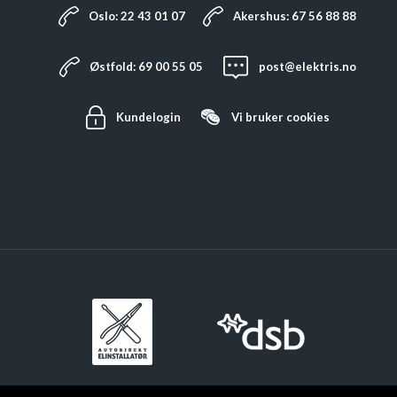
Oslo: 22 43 01 07
Akershus: 67 56 88 88
Østfold: 69 00 55 05
post@elektris.no
Kundelogin
Vi bruker
cookies