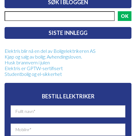
SØK I BLOGGEN
SISTE INNLEGG
Elektris blir nå en del av Boligelektrikeren AS
Kjøp og salg av bolig; Avhendingsloven.
Husk brannvern i julen
Elektris er GPTW-sertifisert
Studentbolig og el-sikkerhet
BESTILL ELEKTRIKER