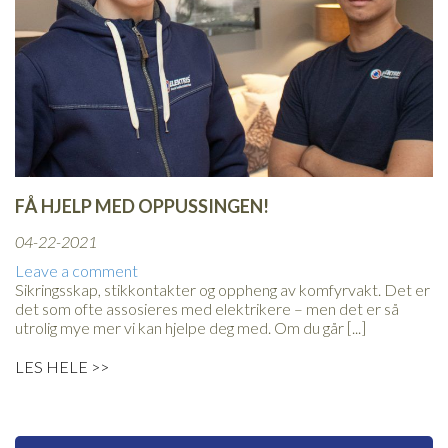
FÅ HJELP MED OPPUSSINGEN!
04-22-2021
Leave a comment
Sikringsskap, stikkontakter og oppheng av komfyrvakt. Det er
det som ofte assosieres med elektrikere – men det er så
utrolig mye mer vi kan hjelpe deg med. Om du går [...]
LES HELE >>