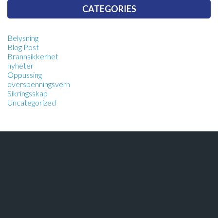
CATEGORIES
Belysning
Blog Post
Brannsikkerhet
nyheter
Oppussing
overspenningsvern
Sikringsskap
Uncategorized